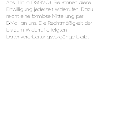
Abs. 1 lit. a DSGVO). Sie können diese
Einwilligung jederzeit widerrufen. Dazu
reicht eine formlose Mitteilung per
E‑Mail an uns. Die Rechtmäßigkeit der
bis zum Widerruf erfolgten
Datenverarbeitungsvorgänge bleibt
vom Widerruf unberührt.
Die von Ihnen im Kontaktformular
eingegebenen Daten verbleiben bei
uns, bis Sie uns zur Löschung
auffordern, Ihre Einwilligung zur
Speicherung widerrufen oder der
Zweck für die Datenspeicherung
entfällt (z.B. nach abgeschlossener
Bearbeitung Ihrer Anfrage).
Zwingende gesetzliche
Bestimmungen – insbesondere
Aufbewahrungsfristen – bleiben
unberührt.